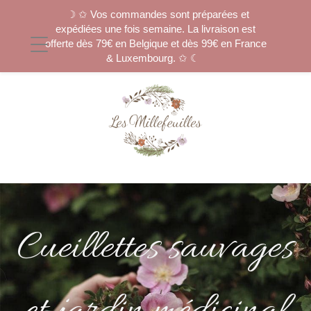
☽ ✩ Vos commandes sont préparées et
expédiées une fois semaine. La livraison est
offerte dès 79€ en Belgique et dès 99€ en France
& Luxembourg. ✩ ☾
Cueillettes sauvages