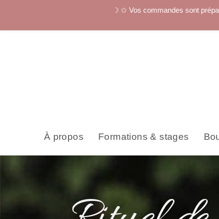
☽ ✩ Vos commandes sont préparées
À propos
Formations & stages
Bou