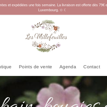
 et expédiées une fois semaine. La livraison est offerte dès 79€ 
Luxembourg. ✩ ☾
tique
Points de vente
Agenda
Contact