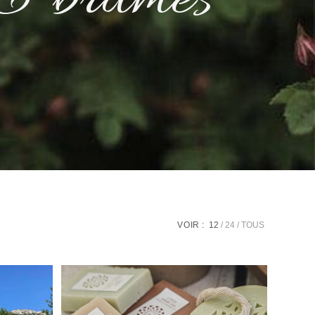
s & brumes
VOIR :
12
24
TOUS