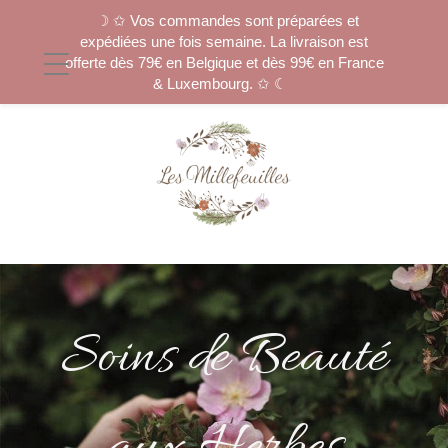
☽ ✩ Vos commandes sont préparées et
expédiées une fois semaine. La livraison est
offerte dès 79€ en Belgique et dès 99€ en France
& Luxembourg. ✩ ☾
Soins de Beauté