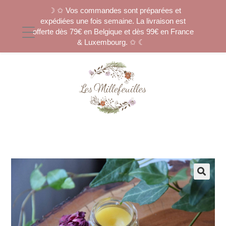
☽ ✩ Vos commandes sont préparées et
expédiées une fois semaine. La livraison est
offerte dès 79€ en Belgique et dès 99€ en France
& Luxembourg. ✩ ☾