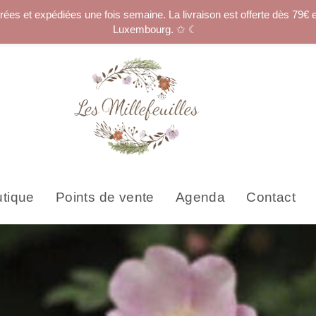
 et expédiées une fois semaine. La livraison est offerte dès 79€ 
Luxembourg. ✩ ☾
tique
Points de vente
Agenda
Contact