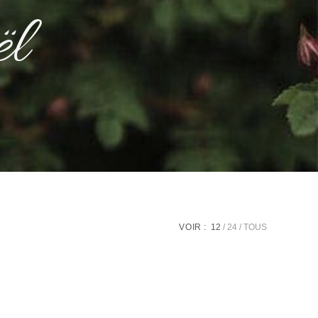
ël
VOIR :
12
24
TOUS