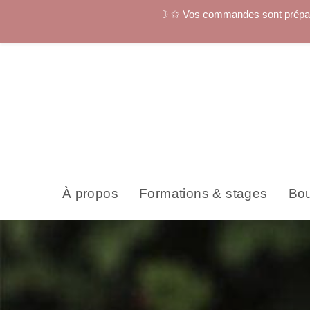
☽ ✩ Vos commandes sont préparées
À propos
Formations & stages
Bou