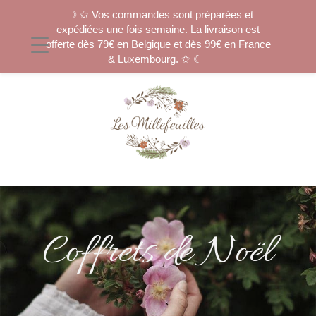
☽ ✩ Vos commandes sont préparées et
expédiées une fois semaine. La livraison est
offerte dès 79€ en Belgique et dès 99€ en France
& Luxembourg. ✩ ☾
Coffrets de Noël